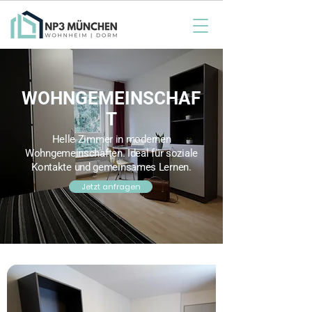
WOHNGEMEINSCHAF
T
Helle Zimmer in modernen
Wohngemeinschaften. Ideal für soziale
Kontakte und gemeinsames Lernen.
Jetzt anfragen