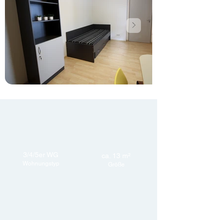
3/4/5er WG
ca. 13 m²
Wohnungstyp
Größe